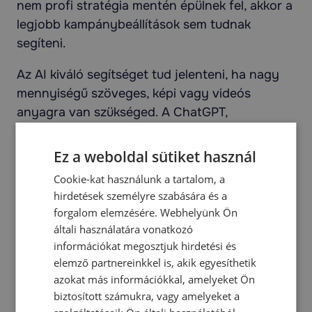
nem profi stratégia mentén épülnek fel, akkor a
legjobb kampánybeállítások sem tudnak
segíteni.
Az AI kiváló segítséget tud jelenteni, ha nagy
mennyiségű szöveges, képi vagy videós
anyagra van szükséged. A ChatGPT,
Midjourney, Pictory és hasonló programok
segítségével gyorsabban és hatékonyabban
Ez a weboldal sütiket használ
tesztelheted és finomíthatod a PPC
Cookie-kat használunk a tartalom, a
hirdetéseket.
hirdetések személyre szabására és a
forgalom elemzésére. Webhelyünk Ön
Azonban a mesterséges intelligencia az
általi használatára vonatkozó
iparágadra szabott tartalom stratégia
információkat megosztjuk hirdetési és
tervezését nem tudja helyetted elvégezni.
A
elemző partnereinkkel is, akik egyesíthetik
sablonra készült tartalmak el tudnak juttatni
azokat más információkkal, amelyeket Ön
egy bizonyos szintig, de amennyiben a
biztosított számukra, vagy amelyeket a