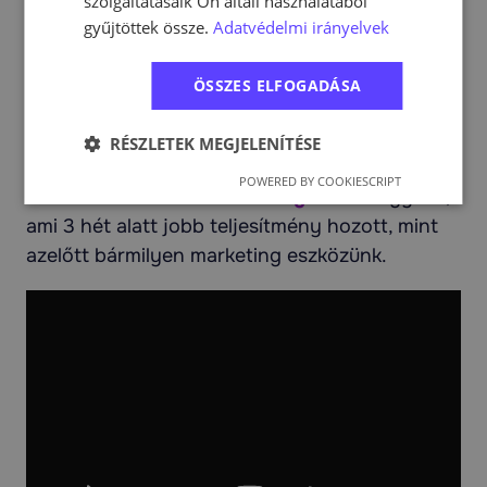
konkurensed saját, egyedi fotókkal és videókkal
szolgáltatásaik Ön általi használatából
gyűjtöttek össze.
Adatvédelmi irányelvek
operál, azokat nem tudod lekörözni. És egyre
inkább ebbe az irányba tartunk.
ÖSSZES ELFOGADÁSA
Tudtad, hogy jól felépített videós hirdetésekkel
minden esetben magasabb interakciót érhetsz
RÉSZLETEK MEGJELENÍTÉSE
el, mint a képi anyagokkal? Példaként nézd meg
POWERED BY COOKIESCRIPT
az általunk készített
marketing videók
egyikét,
ami 3 hét alatt jobb teljesítmény hozott, mint
azelőtt bármilyen marketing eszközünk.