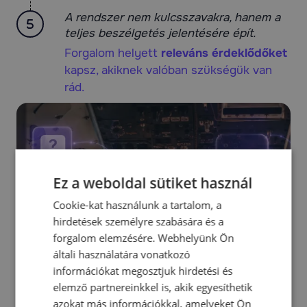
A rendszer nem kulcsszavakra, hanem a
teljes beszélgetés jelentésére épít.
Forgalom helyett
releváns érdeklődőket
kapsz, akiknek valóban szükségük van
rád.
Ez a weboldal sütiket használ
Cookie-kat használunk a tartalom, a
hirdetések személyre szabására és a
forgalom elemzésére. Webhelyünk Ön
általi használatára vonatkozó
információkat megosztjuk hirdetési és
elemző partnereinkkel is, akik egyesíthetik
azokat más információkkal, amelyeket Ön