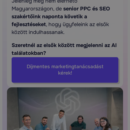
Jelenleg még nem elérhető
Magyarországon, de
senior PPC és SEO
szakértőink naponta követik a
fejlesztéseket
, hogy ügyfeleink az elsők
között indulhassanak.
Szeretnél az elsők között megjelenni az AI
találatokban?
Díjmentes marketingtanácsadást
kérek!