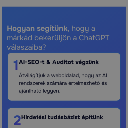
Hogyan segítünk
, hogy a
márkád bekerüljön a ChatGPT
válaszaiba?
1
AI-SEO-t & Auditot végzünk
Átvilágítjuk a weboldalad, hogy az AI
rendszerek számára értelmezhető és
ajánlható legyen.
2
Hirdetési tudásbázist építünk