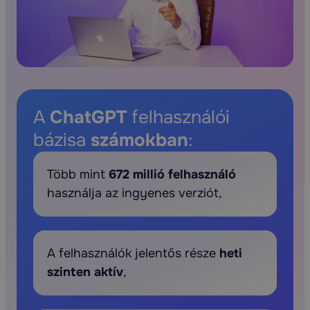
A
ChatGPT
felhasználói
bázisa
számokban
:
Több mint
672 millió felhasználó
használja az ingyenes verziót,
A felhasználók jelentős része
heti
szinten aktív
,