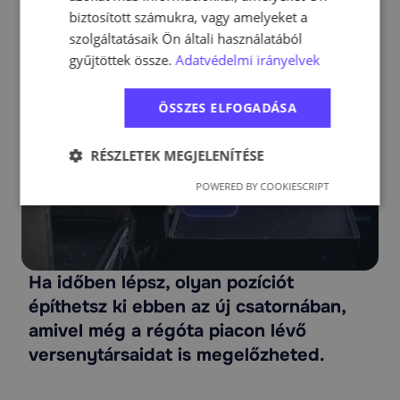
biztosított számukra, vagy amelyeket a
szolgáltatásaik Ön általi használatából
gyűjtöttek össze.
Adatvédelmi irányelvek
ÖSSZES ELFOGADÁSA
RÉSZLETEK MEGJELENÍTÉSE
POWERED BY COOKIESCRIPT
Ha időben lépsz, olyan pozíciót
építhetsz ki ebben az új csatornában,
amivel még a régóta piacon lévő
versenytársaidat is megelőzheted.