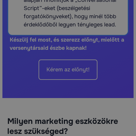
Script”-eket (beszélgetési
forgatókönyveket), hogy minél több
érdeklődőből legyen tényleges lead.
Készülj fel most, és szerezz előnyt, mielőtt a
versenytársaid észbe kapnak!
Kérem az előnyt!
Milyen marketing eszközökre
lesz szükséged?