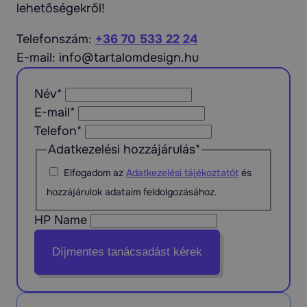
lehetőségekről!
Telefonszám:
+36 70 533 22 24
E-mail: info@tartalomdesign.hu
Név
*
E-mail
*
Telefon
*
Adatkezelési hozzájárulás
*
Elfogadom az
Adatkezelési tájékoztatót
és
hozzájárulok adataim feldolgozásához.
HP Name
Díjmentes tanácsadást kérek