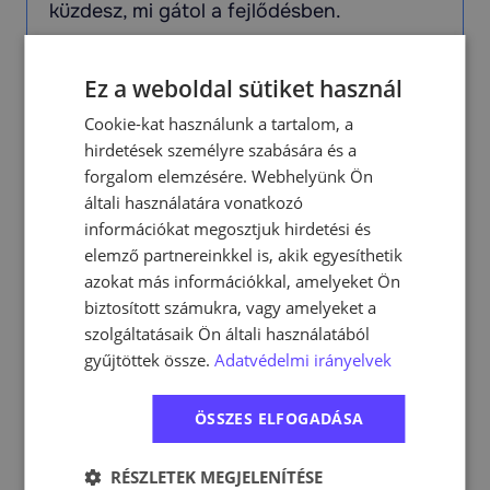
küzdesz, mi gátol a fejlődésben.
3
Ez a weboldal sütiket használ
Cookie-kat használunk a tartalom, a
hirdetések személyre szabására és a
Miután jobban megismertük a
forgalom elemzésére. Webhelyünk Ön
általi használatára vonatkozó
vállalkozásodat, céljaidat, problémáidat,
információkat megosztjuk hirdetési és
akkor jövünk mi! Elmondjuk, hogy hogyan
elemző partnereinkkel is, akik egyesíthetik
tennénk jobbá a marketingedet, milyen
azokat más információkkal, amelyeket Ön
eszközökkel, milyen stratégiával tudnánk
biztosított számukra, vagy amelyeket a
megnövelni a profitodat.
szolgáltatásaik Ön általi használatából
gyűjtöttek össze.
Adatvédelmi irányelvek
4
ÖSSZES ELFOGADÁSA
RÉSZLETEK MEGJELENÍTÉSE
A konzultáció végén teljesen ingyen kapsz