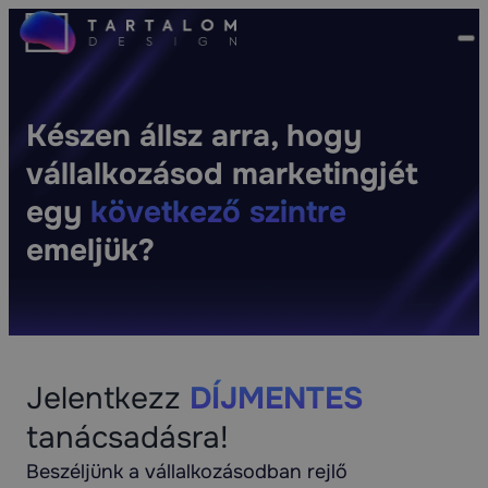
Készen állsz arra, hogy
vállalkozásod marketingjét
egy
következő szintre
emeljük?
Jelentkezz
DÍJMENTES
tanácsadásra!
Beszéljünk a vállalkozásodban rejlő