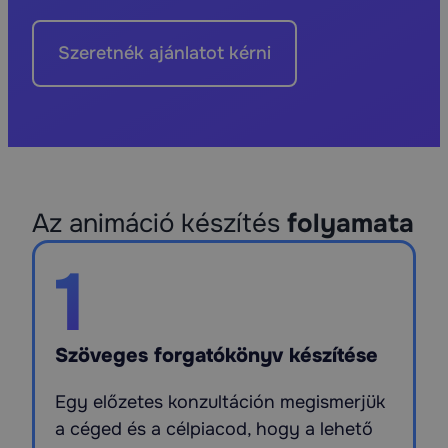
Szeretnék ajánlatot kérni
Az animáció készítés
folyamata
1
Szöveges forgatókönyv készítése
Egy előzetes konzultáción megismerjük
a céged és a célpiacod, hogy a lehető