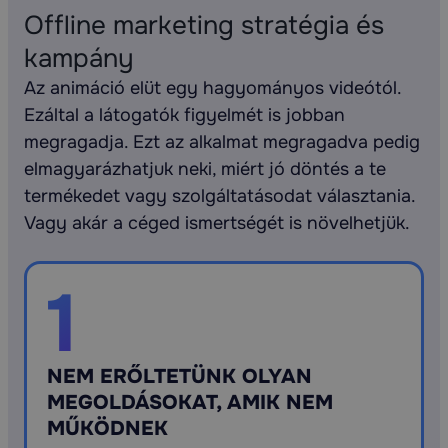
ajánlom Gergőt és a csapatát, mert egy
Offline marketing stratégia és
komplex rendszerben gondolkodnak és nem
kampány
csak egy weboldalt adtak nekünk, hanem egy
rendszert, ami kiszámíthatóbbá tette a
Az animáció elüt egy hagyományos videótól.
jövőnket.
Ezáltal a látogatók figyelmét is jobban
megragadja. Ezt az alkalmat megragadva pedig
elmagyarázhatjuk neki, miért jó döntés a te
termékedet vagy szolgáltatásodat választania.
Vagy akár a céged ismertségét is növelhetjük.
1
NEM ERŐLTETÜNK OLYAN
MEGOLDÁSOKAT, AMIK NEM
MŰKÖDNEK