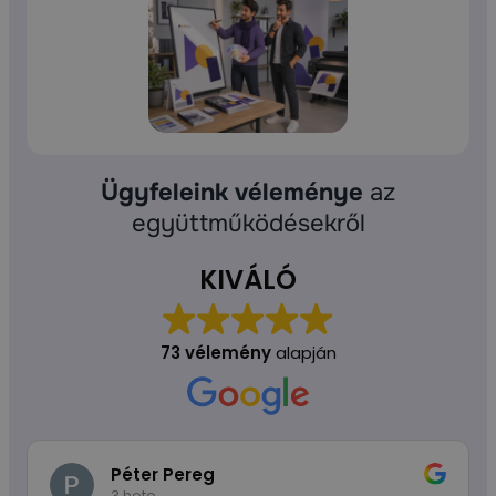
Ügyfeleink véleménye
az
együttműködésekről
KIVÁLÓ
73 vélemény
alapján
Péter Pereg
3 hete