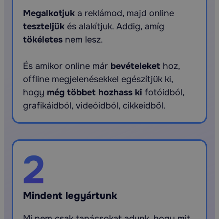
Megalkotjuk
a reklámod, majd online
teszteljük
és alakítjuk. Addig, amíg
tökéletes
nem lesz.
És amikor online már
bevételeket
hoz,
offline megjelenésekkel egészítjük ki,
hogy
még többet hozhass ki
fotóidból,
grafikáidból, videóidból, cikkeidből.
2
Mindent legyártunk
Mi nem csak tanácsokat adunk, hogy mit