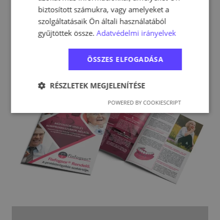
biztosított számukra, vagy amelyeket a
szolgáltatásaik Ön általi használatából
gyűjtöttek össze.
Adatvédelmi irányelvek
C.A.R. Service - prospektus B2B
partnerszerzés
ÖSSZES ELFOGADÁSA
RÉSZLETEK MEGJELENÍTÉSE
POWERED BY COOKIESCRIPT