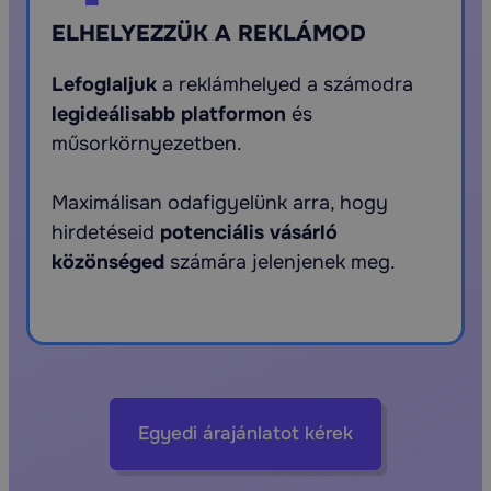
ELHELYEZZÜK A REKLÁMOD
Lefoglaljuk
a reklámhelyed a számodra
legideálisabb platformon
és
műsorkörnyezetben.
Maximálisan odafigyelünk arra, hogy
hirdetéseid
potenciális vásárló
közönséged
számára jelenjenek meg.
Egyedi árajánlatot kérek