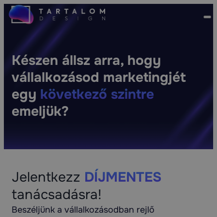
Készen állsz arra, hogy
vállalkozásod marketingjét
egy
következő szintre
emeljük?
Jelentkezz
DÍJMENTES
tanácsadásra!
Beszéljünk a vállalkozásodban rejlő