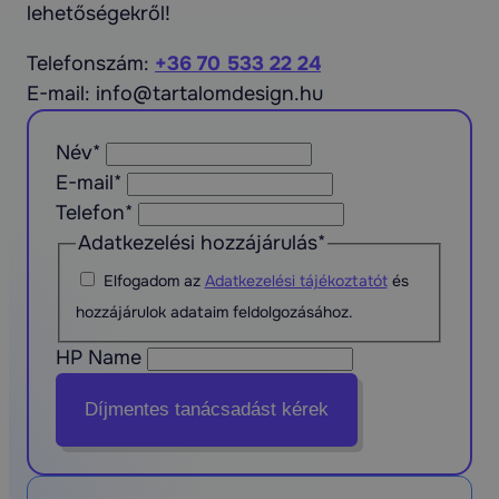
lehetőségekről!
Telefonszám:
+36 70 533 22 24
E-mail: info@tartalomdesign.hu
Név
*
E-mail
*
Telefon
*
Adatkezelési hozzájárulás
*
Elfogadom az
Adatkezelési tájékoztatót
és
hozzájárulok adataim feldolgozásához.
HP Name
Díjmentes tanácsadást kérek