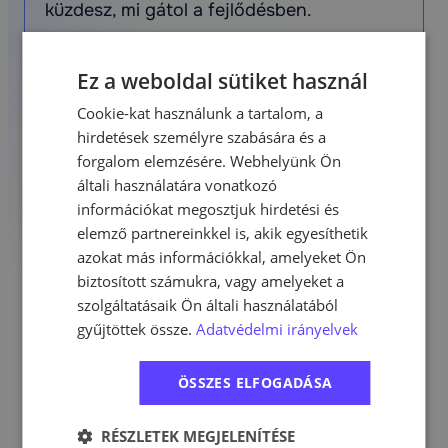
küzdesz, mi gátol a fejlődésben.
3
Ez a weboldal sütiket használ
Cookie-kat használunk a tartalom, a
hirdetések személyre szabására és a
Miután jobban megismertük a
forgalom elemzésére. Webhelyünk Ön
általi használatára vonatkozó
vállalkozásodat, céljaidat, problémáidat,
információkat megosztjuk hirdetési és
akkor jövünk mi! Elmondjuk, hogy hogyan
elemző partnereinkkel is, akik egyesíthetik
tennénk jobbá a marketingedet, milyen
azokat más információkkal, amelyeket Ön
eszközökkel, milyen stratégiával tudnánk
biztosított számukra, vagy amelyeket a
megnövelni a profitodat.
szolgáltatásaik Ön általi használatából
gyűjtöttek össze.
Adatvédelmi irányelvek
4
ÖSSZES ELFOGADÁSA
RÉSZLETEK MEGJELENÍTÉSE
A konzultáció végén teljesen ingyen kapsz