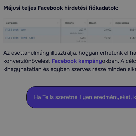
Májusi teljes Facebook hirdetési fiókadatok:
Az esettanulmány illusztrálja, hogyan érhetünk el h
konverziónövelést
Facebook kampány
okban. A cél
kihagyhatatlan és egyben szerves része minden sik
Ha Te is szeretnél ilyen eredményeket, k