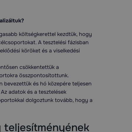
alizáltuk?
asabb költségkerettel kezdtük, hogy
célcsoportokat. A tesztelési fázisban
klődési köröket és a viselkedési
lentősen csökkentettük a
portokra összpontosítottunk.
én bevezettük és hó közepére teljesen
 Az adatok és a tesztelések
soportokkal dolgoztunk tovább, hogy a
teljesítményének