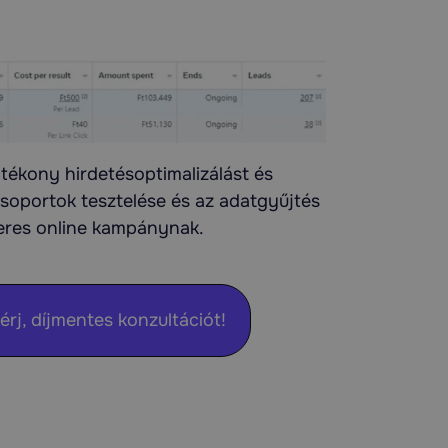
atékony hirdetésoptimalizálást és
csoportok tesztelése és az adatgyűjtés
eres online kampánynak.
érj, díjmentes konzultációt!