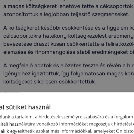
a magas költségkeret lehetővé tette a célcsoportok 
azonosítottuk a legjobban teljesítő szegmenseket.
A költségkeret későbbi csökkentése és a figyelem ko
célcsoportokra hatékony költségkezelést eredménye
bevezetése drasztikusan csökkentette a feliratkozó
elemzése és finomhangolása stabil eredményeket biz
A megfelelő adatok és előzetes tesztelés révén a h
igényeihez igazítottuk, így folyamatosan magas kon
költségeket sikeresen csökkentettük.
Általános tévhit a kampányokkal kapcsolatban
: S
hirdetésekkel gyorsan és egyszerűen elérhetők a k
l sütiket használ
nem ilyen egyszerű. Az alapvető hiba sok esetben 
lunk a tartalom, a hirdetések személyre szabására és a forgalom
tesztelésében rejlik.
tali használatára vonatkozó információkat megosztjuk hirdetési
, akik egyesíthetik azokat más információkkal, amelyeket Ön bizto
Az egyik leggyakoribb hiba, hogy túl széles célcsop