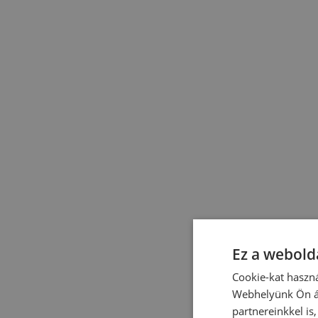
Ez a webolda
Cookie-kat haszná
Webhelyünk Ön ál
partnereinkkel is