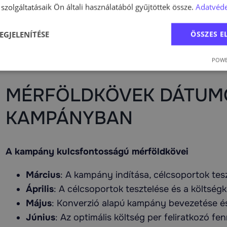
szolgáltatásaik Ön általi használatából gyűjtöttek össze.
Adatvéde
hoz releváns eredményeket, és a költségek az egek
A másik gyakori probléma, hogy nem történik meg a
EGJELENÍTÉSE
ÖSSZES 
folyamatos kampányoptimalizálás. Azok a kampányo
POWE
gyakran alulteljesítenek.
MÉRFÖLDKÖVEK DÁTUM
KAMPÁNYBAN
A kampány kulcsfontosságú mérföldkövei
Március
: A kampány indítása, célcsoportok tes
Április
: A célcsoportok tesztelése és a költség
Május
: Konverzió alapú kampány bevezetése és
Június
: Az optimális költség per feliratkozó fe