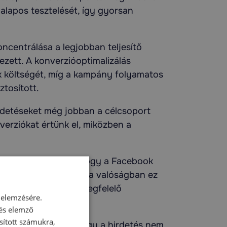
alapos tesztelését, így gyorsan
ncentrálása a legjobban teljesítő
zett. A konverzióoptimalizálás
k költségét, míg a kampány folyamatos
tosított.
irdetéseket még jobban a célcsoport
verziókat értünk el, miközben a
okan azt gondolják, hogy a Facebook
ívánt eredmények, de a valóságban ez
a célcsoportok nem megfelelő
 elemzésére.
 és elemző
sított számukra,
ortot céloznak meg, így a hirdetés nem