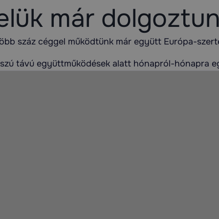
elük már dolgoztun
öbb száz céggel működtünk már együtt Európa-szert
sszú távú együttműködések alatt hónapról-hónapra 