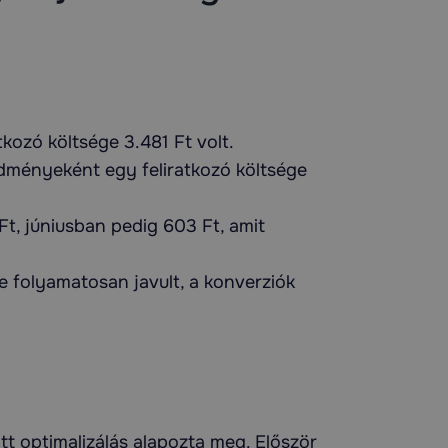
tkozó költsége 3.481 Ft volt.
edményeként egy feliratkozó költsége
Ft, júniusban pedig 603 Ft, amit
e folyamatosan javult, a konverziók
tt optimalizálás alapozta meg. Először