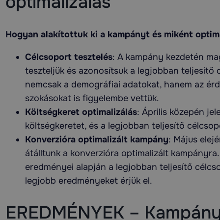
optimalizálás
Hogyan alakítottuk ki a kampányt és miként optim
Célcsoport tesztelés
: A kampány kezdetén mag
teszteljük és azonosítsuk a legjobban teljesítő 
nemcsak a demográfiai adatokat, hanem az érde
szokásokat is figyelembe vettük.
Költségkeret optimalizálás
: Április közepén je
költségkeretet, és a legjobban teljesítő célcso
Konverzióra optimalizált kampány
: Május elej
átálltunk a konverzióra optimalizált kampányra.
eredményei alapján a legjobban teljesítő célc
legjobb eredményeket érjük el.
EREDMÉNYEK – Kampány 