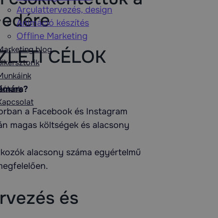
Arculattervezés, design
7-edére
Animáció készítés
Offline Marketing
Marketing blog
ZLETI CÉLOK
Sikersztorik
Munkáink
zámára?
Rólunk
Kapcsolat
sősorban a Facebook és Instagram
rán magas költségek és alacsony
iratkozók alacsony száma egyértelmű
megfelelően.
vezés és