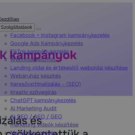
Kezdőlap
Szolgáltatások
Facebook + Instagram kampánykezelés
Google Ads Kampánykezelés
ok kampányok
TikTok kampánykezelés
Weboldal készítés
Landing oldal és értékesítő weboldal készítése
Webáruház készítés
Keresőoptimalizálás – (SEO)
Kreatív szövegírás
ChatGPT kampánykezelés
Ai Marketing Audit
AI SEO / AEO / GEO
zálás és
Marketing videók készítése
n csökkentettük a
Marketing fotózás