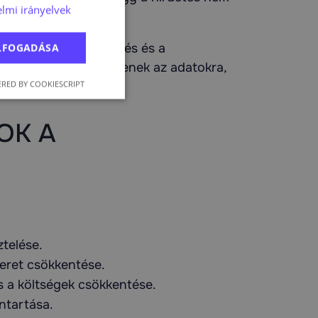
lmi irányelvek
be szöknek.
 megfelelő adatgyűjtés és a
ELFOGADÁSA
k, amelyek nem építenek az adatokra,
RED BY COOKIESCRIPT
OK A
ztelése.
keret csökkentése.
 a költségek csökkentése.
nntartása.