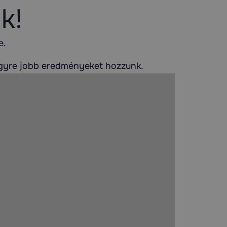
k!
e.
egyre jobb eredményeket hozzunk.