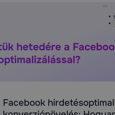
tük hetedére a Facebo
optimalizálással?
Facebook hirdetésoptimali
konverziónövelés: Hogya