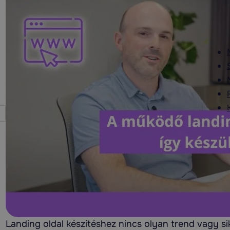
Klimagondnok
1 hónapja
ajánlja
A közös munka során mindenben teljes
A 
mértékben meg vagyunk elégedve a Tartalom
we
Design Kft. csapatának munkájával. A Google
kapc
és Facebook hirdetéskezelés indulása óta
gör
folyamatosan, sok ügyfél megkeresést
r
Olvass tovább
kapunk, a jól beállított célcsoportból, a klíma
ren
szereléssel és tisztítással foglalkozó
és o
vállalkozásunkkal. A csapat készítette a
hogy
weboldalunk marketing szövegét és
a m
készítette el a modern, SEO optimalizált
igé
Landing oldal készítéshez nincs olyan trend vagy sik
weboldalunkat is. A kapcsolattartás
rend