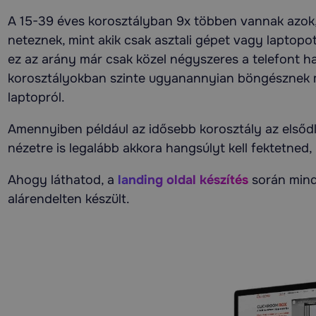
A 15-39 éves korosztályban 9x többen vannak azok, 
neteznek, mint akik csak asztali gépet vagy laptop
ez az arány már csak közel négyszeres a telefont h
korosztályokban szinte ugyanannyian böngésznek mo
laptopról.
Amennyiben például az idősebb korosztály az elsődl
nézetre is legalább akkora hangsúlyt kell fektetned,
Ahogy láthatod, a
landing oldal készítés
során mind
alárendelten készült.