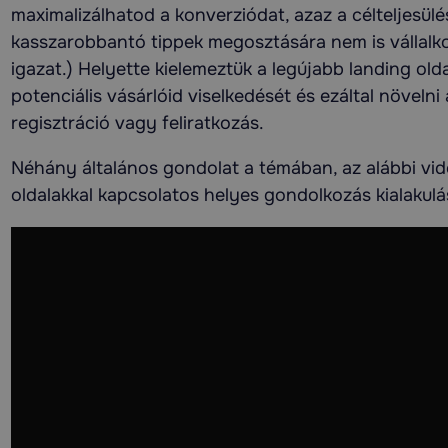
egyszerű, kérdéseinkre szinte azonnal
a na
maximalizálhatod a konverziódat, azaz a célteljesül
válaszolnak, gyorsan reagálnak bármilyen
és s
kasszarobbantó tippek megosztására nem is vállalkoz
módosítást szeretnénk. MInden a megbeszélt
igazat.) Helyette kielemeztük a legújabb landing old
határidőre elkészült, így gyorsan el tudtak
indulni a hirdetéseink. Szívből ajánlom akár
potenciális vásárlóid viselkedését és ezáltal növelni
kezdő, akár már régóta működő, de
regisztráció vagy feliratkozás.
hirdetéskezeléssel, marketinggel küzdő
vállalkozásoknak is. Köszönjük eddigi
Néhány általános gondolat a témában, az alábbi vid
munkátokat!
oldalakkal kapcsolatos helyes gondolkozás kialakul