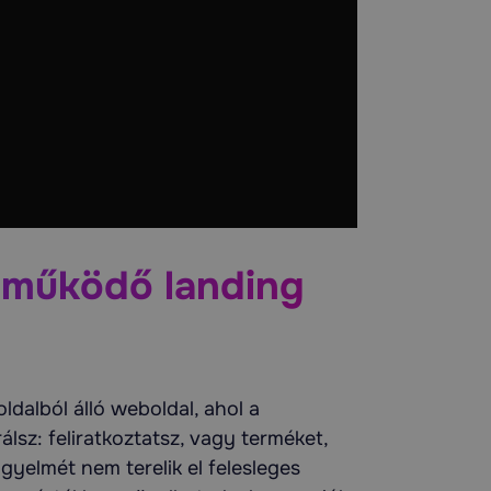
színvonalú, profi lett 
folyamatos o
folyamato
e
 működő landing
dalból álló weboldal, ahol a
lsz: feliratkoztatsz, vagy terméket,
igyelmét nem terelik el felesleges