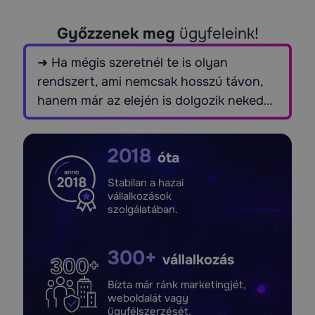
Győzzenek meg
ügyfeleink!
➜
Ha mégis szeretnél te is olyan
rendszert, ami nemcsak hosszú távon,
hanem már az elején is dolgozik neked…
2018
óta
Stabilan a hazai
vállalkozások
szolgálatában.
300+
vállalkozás
Bízta már ránk marketingjét,
weboldalát vagy
ügyfélszerzését.