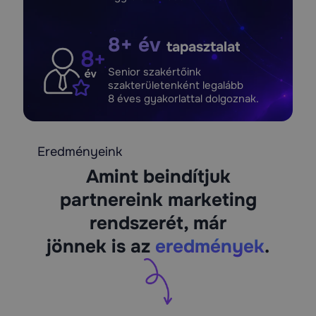
8+ év
tapasztalat
Senior szakértőink
szakterületenként legalább
8 éves gyakorlattal dolgoznak.
Eredményeink
Amint beindítjuk
partnereink marketing
rendszerét, már
jönnek is az
eredmények
.