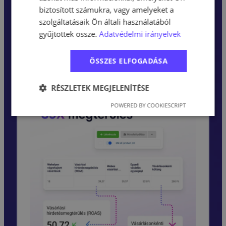
biztosított számukra, vagy amelyeket a
2 ÉV(!) távlatában is 30-szoros
szolgáltatásaik Ön általi használatából
megtérülés, mezőgazdasági
gyűjtöttek össze.
Adatvédelmi irányelvek
termékes webshopnál
ÖSSZES ELFOGADÁSA
RÉSZLETEK MEGJELENÍTÉSE
POWERED BY COOKIESCRIPT