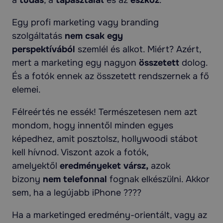
a
tudás
, a
tapasztalat
és az
eszköz
.
Egy profi marketing vagy branding
szolgáltatás
nem csak egy
perspektívából
szemlél és alkot. Miért? Azért,
mert a marketing egy nagyon
összetett
dolog.
És a fotók ennek az összetett rendszernek a fő
elemei.
Félreértés ne essék! Természetesen nem azt
mondom, hogy innentől minden egyes
képedhez, amit posztolsz, hollywoodi stábot
kell hívnod. Viszont azok a fotók,
amelyektől
eredményeket vársz,
azok
bizony
nem telefonnal
fognak elkészülni. Akkor
sem, ha a legújabb iPhone ????
Ha a marketinged eredmény-orientált, vagy az