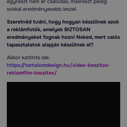
egyrészt nem ér csalódás, másrészt pedig
sokkal eredményesebb leszel.
Szeretnéd tudni, hogy hogyan készülnek azok
a reklámfotók, amelyek BIZTOSAN
eredményeket fognak hozni Neked, mert valós
tapasztalatok alapján készülnek el?
Akkor kattints ide:
https://tartalomdesign.hu/video-keszites-
reklamfilm-keszites/