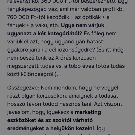
releváns) kb. 360 000 Ft-tól beszerezhető. Egy
fényképezőgép váz, ami már valóban profi kb.
760 000 Ft-tól kezdődik + az optikák + a
fények + a vaku, stb.
Ugye nem várjuk
ugyanazt a két kategóriától?
És főleg nem
várjuk el azt, hogy ugyanolyan hatást
gyakoroljanak a célközönségedre? (És itt még
nem beszéltünk az X órás kurzuson
megszerzett tudás vs. a több éves fotós tudás
közti különbségről.).
Összegezve: Nem mondom, hogy ne vegyél
részt olyan kurzusokon, amelynek a tudását
hosszú távon tudod hasznosítani. Azt viszont
javaslom, hogy igyekezz a
marketing
eszközöket és az azoktól várható
eredményeket a helyükön kezelni
. Így