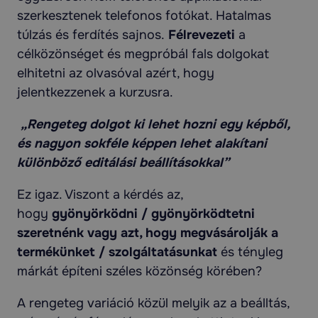
szerkesztenek telefonos fotókat. Hatalmas
túlzás és ferdítés sajnos.
Félrevezeti
a
célközönséget és megpróbál fals dolgokat
elhitetni az olvasóval azért, hogy
jelentkezzenek a kurzusra.
„Rengeteg dolgot ki lehet hozni egy képből,
és nagyon sokféle képpen lehet alakítani
különböző editálási beállításokkal”
Ez igaz. Viszont a kérdés az,
hogy
gyönyörködni / gyönyörködtetni
szeretnénk vagy azt, hogy megvásárolják a
termékünket / szolgáltatásunkat
és tényleg
márkát építeni széles közönség körében?
A rengeteg variáció közül melyik az a beálltás,