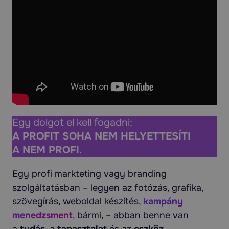
Egy dolgot el kell fogadni:
A PROFIT SOHA NEM HELYETTESÍTI
A NEM PROFI
.
Egy profi markteting vagy branding
szolgáltatásban – legyen az fotózás, grafika,
szövegírás, weboldal készítés,
kampány
menedzsment
, bármi, – abban benne van