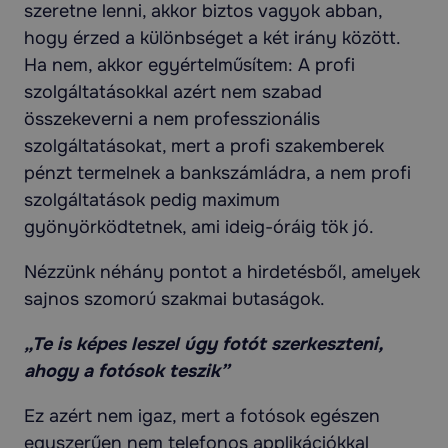
szeretne lenni, akkor biztos vagyok abban,
hogy érzed a különbséget a két irány között.
Ha nem, akkor egyértelműsítem: A profi
szolgáltatásokkal azért nem szabad
összekeverni a nem professzionális
szolgáltatásokat, mert a profi szakemberek
pénzt termelnek a bankszámládra, a nem profi
szolgáltatások pedig maximum
gyönyörködtetnek, ami ideig-óráig tök jó.
Nézzünk néhány pontot a hirdetésből, amelyek
sajnos szomorú szakmai butaságok.
„Te is képes leszel úgy fotót szerkeszteni,
ahogy a fotósok teszik”
Ez azért nem igaz, mert a fotósok egészen
egyszerűen nem telefonos applikációkkal