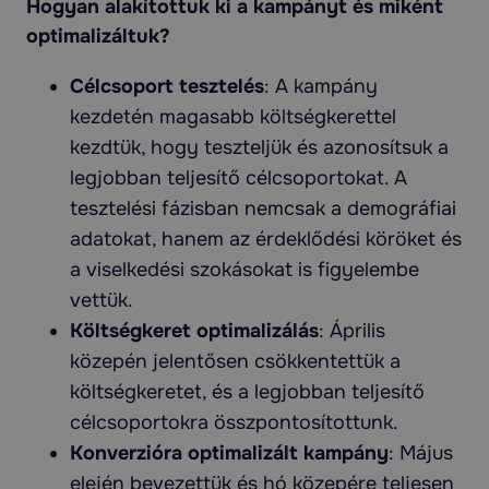
Hogyan alakítottuk ki a kampányt és miként
optimalizáltuk?
Célcsoport tesztelés
: A kampány
kezdetén magasabb költségkerettel
kezdtük, hogy teszteljük és azonosítsuk a
legjobban teljesítő célcsoportokat. A
tesztelési fázisban nemcsak a demográfiai
adatokat, hanem az érdeklődési köröket és
a viselkedési szokásokat is figyelembe
vettük.
Költségkeret optimalizálás
: Április
közepén jelentősen csökkentettük a
költségkeretet, és a legjobban teljesítő
célcsoportokra összpontosítottunk.
Konverzióra optimalizált kampány
: Május
elején bevezettük és hó közepére teljesen