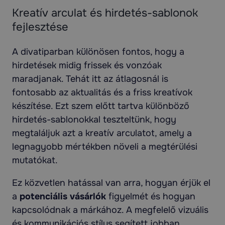
Kreatív arculat és hirdetés-sablonok
fejlesztése
A divatiparban különösen fontos, hogy a
hirdetések midig frissek és vonzóak
maradjanak. Tehát itt az átlagosnál is
fontosabb az aktualitás és a friss kreatívok
készítése. Ezt szem előtt tartva különböző
hirdetés-sablonokkal teszteltünk, hogy
megtaláljuk azt a kreatív arculatot, amely a
legnagyobb mértékben növeli a megtérülési
mutatókat.
Ez közvetlen hatással van arra, hogyan érjük el
a
potenciális vásárlók
figyelmét és hogyan
kapcsolódnak a márkához. A megfelelő vizuális
és kommunikációs stílus segített jobban