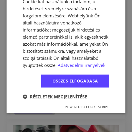
Cookie-kat használunk a tartalom, a
hirdetések személyre szabására és a
forgalom elemzésére. Webhelyünk Ön
általi használatára vonatkozó
információkat megosztjuk hirdetési és
elemző partnereinkkel is, akik egyesíthetik
azokat más információkkal, amelyeket Ön
biztosított számukra, vagy amelyeket a
szolgáltatásaik Ön általi használatából
kaycee
gyűjtöttek össze.
Adatvédelmi irányelvek
gysz888
2026-02-27
Nincs hozzászólás
ÖSSZES ELFOGADÁSA
RÉSZLETEK MEGJELENÍTÉSE
Read more
POWERED BY COOKIESCRIPT