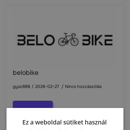
belobike
gysz888
2026-02-27
Nincs hozzászólás
Read more
Ez a weboldal sütiket használ