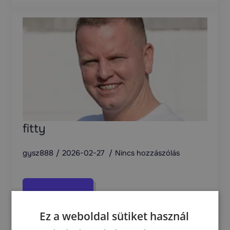
fitty
gysz888
2026-02-27
Nincs hozzászólás
Read more
Ez a weboldal sütiket használ