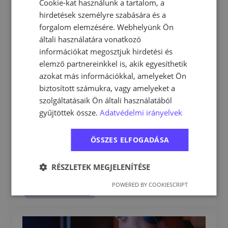
Cookie-kat használunk a tartalom, a
hirdetések személyre szabására és a
forgalom elemzésére. Webhelyünk Ön
általi használatára vonatkozó
információkat megosztjuk hirdetési és
elemző partnereinkkel is, akik egyesíthetik
azokat más információkkal, amelyeket Ön
biztosított számukra, vagy amelyeket a
szolgáltatásaik Ön általi használatából
vicora
gyűjtöttek össze.
Adatvédelmi irányelvek
gysz888
2026-02-27
Nincs hozzászólás
ÖSSZES ELFOGADÁSA
RÉSZLETEK MEGJELENÍTÉSE
Read more
POWERED BY COOKIESCRIPT