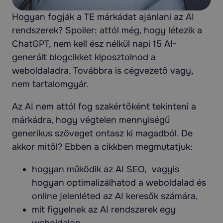
Hogyan fogják a TE márkádat ajánlani az AI
rendszerek? Spoiler: attól még, hogy létezik a
ChatGPT, nem kell ész nélkül napi 15 AI-
generált blogcikket kiposztolnod a
weboldaladra. Továbbra is cégvezető vagy,
nem tartalomgyár.
Az AI nem attól fog szakértőként tekinteni a
márkádra, hogy végtelen mennyiségű
generikus szöveget ontasz ki magadból. De
akkor mitől? Ebben a cikkben megmutatjuk:
hogyan működik az AI SEO, vagyis
hogyan optimalizálhatod a weboldalad és
online jelenléted az AI keresők számára,
mit figyelnek az AI rendszerek egy
weboldalon,