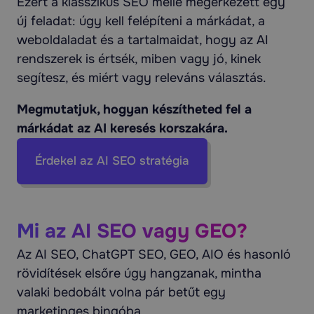
Ezért a klasszikus SEO mellé megérkezett egy
új feladat: úgy kell felépíteni a márkádat, a
weboldaladat és a tartalmaidat, hogy az AI
rendszerek is értsék, miben vagy jó, kinek
segítesz, és miért vagy releváns választás.
Megmutatjuk, hogyan készítheted fel a
márkádat az AI keresés korszakára.
Érdekel az AI SEO stratégia
Mi az AI SEO vagy GEO?
Az AI SEO, ChatGPT SEO, GEO, AIO és hasonló
rövidítések elsőre úgy hangzanak, mintha
valaki bedobált volna pár betűt egy
marketinges bingóba.