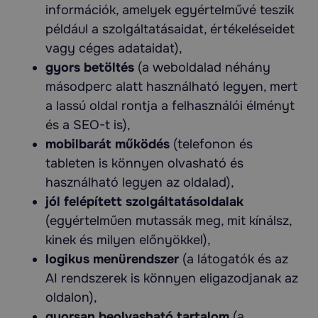
információk, amelyek egyértelművé teszik
például a szolgáltatásaidat, értékeléseidet
vagy céges adataidat),
gyors betöltés
(a weboldalad néhány
másodperc alatt használható legyen, mert
a lassú oldal rontja a felhasználói élményt
és a SEO-t is),
mobilbarát működés
(telefonon és
tableten is könnyen olvasható és
használható legyen az oldalad),
jól felépített szolgáltatásoldalak
(egyértelműen mutassák meg, mit kínálsz,
kinek és milyen előnyökkel),
logikus menürendszer
(a látogatók és az
AI rendszerek is könnyen eligazodjanak az
oldalon),
gyorsan beolvasható tartalom
(a