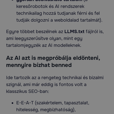
keresőrobotok és AI rendszerek
technikailag hozzá tudjanak férni és fel
tudják dolgozni a weboldalad tartalmát).
Egyre többet beszélnek az
LLMS.txt
fájlról is,
ami leegyszerűsítve olyan, mint egy
tartalomjegyzék az AI modelleknek.
Az AI azt is megpróbálja eldönteni,
mennyire bízhat benned
Ide tartozik az a rengeteg technikai és bizalmi
szignál, ami már eddig is fontos volt a
klasszikus SEO-ban:
E-E-A-T (szakértelem, tapasztalat,
hitelesség, megbízhatóság),