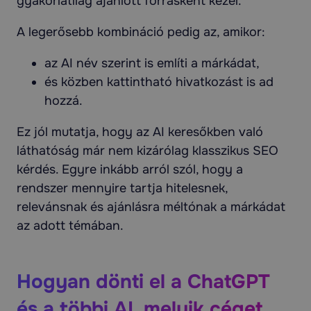
gyakorlatilag ajánlott forrásként kezel.
A legerősebb kombináció pedig az, amikor:
az AI név szerint is említi a márkádat,
és közben kattintható hivatkozást is ad
hozzá.
Ez jól mutatja, hogy az AI keresőkben való
láthatóság már nem kizárólag klasszikus SEO
kérdés. Egyre inkább arról szól, hogy a
rendszer mennyire tartja hitelesnek,
relevánsnak és ajánlásra méltónak a márkádat
az adott témában.
Hogyan dönti el a ChatGPT
és a többi AI, melyik céget