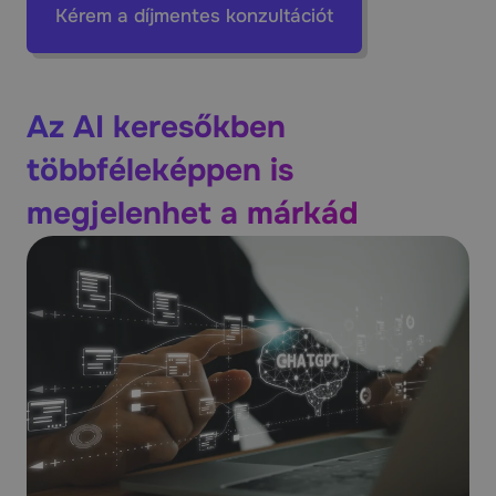
Kérem a díjmentes konzultációt
Az AI keresőkben
többféleképpen is
megjelenhet a márkád