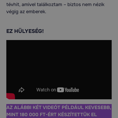
tévhit, amivel találkoztam – biztos nem nézik
végig az emberek.
EZ HÜLYESÉG!
AZ ALÁBBI KÉT VIDEÓT PÉLDÁUL
KEVESEBB,
MINT 180 000 FT-ÉRT
KÉSZÍTETTÜK EL