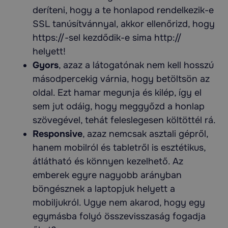
deríteni, hogy a te honlapod rendelkezik-e
SSL tanúsítvánnyal, akkor ellenőrizd, hogy
https://-sel kezdődik-e sima http://
helyett!
Gyors
, azaz a látogatónak nem kell hosszú
másodpercekig várnia, hogy betöltsön az
oldal. Ezt hamar megunja és kilép, így el
sem jut odáig, hogy meggyőzd a honlap
szövegével, tehát feleslegesen költöttél rá.
Responsive
, azaz nemcsak asztali gépről,
hanem mobilról és tabletről is esztétikus,
átlátható és könnyen kezelhető. Az
emberek egyre nagyobb arányban
böngésznek a laptopjuk helyett a
mobiljukról. Ugye nem akarod, hogy egy
egymásba folyó összevisszaság fogadja