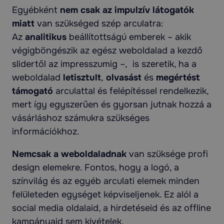
Egyébként
nem csak az impulzív látogatók
miatt
van szükséged szép arculatra:
Az
analitikus
beállítottságú emberek – akik
végigböngészik az egész weboldalad a kezdő
slidertől az impresszumig –, is szeretik, ha a
weboldalad
letisztult
,
olvasást
és
megértést
támogató
arculattal és felépítéssel rendelkezik,
mert így egyszerűen és gyorsan jutnak hozzá a
vásárláshoz számukra szükséges
információkhoz.
Nemcsak a weboldaladnak
van szüksége profi
design elemekre. Fontos, hogy a logó, a
színvilág és az egyéb arculati elemek minden
felületeden egységet képviseljenek. Ez alól a
social media oldalaid, a hirdetéseid és az offline
kampányaid sem kivételek.