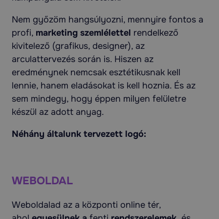
Nem győzöm hangsúlyozni, mennyire fontos a
profi,
marketing szemlélettel
rendelkező
kivitelező (grafikus, designer), az
arculattervezés során is. Hiszen az
eredménynek nemcsak esztétikusnak kell
lennie, hanem eladásokat is kell hoznia. És az
sem mindegy, hogy éppen milyen felületre
készül az adott anyag.
Néhány általunk tervezett logó:
WEBOLDAL
Weboldalad az a központi online tér,
ahol
egyesülnek a
fenti
rendszerelemek,
és