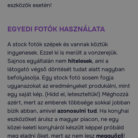
eszközök esetén!
EGYEDI FOTÓK HASZNÁLATA
A stock fotók szépek és vannak köztük
ingyenesek. Ezzel ki is merült a vonzerejük.
Sajnos egyáltalán nem
hitelesek
, ami a
látogató végső döntését tudat alatt nagyban
befolyásolja. Egy stock fotó sosem fogja
ugyanazokat az eredményeket produkálni, mint
egy saját kép. (Hidd el, leteszteltük!) Méghozzá
azért, mert az emberek többsége sokkal jobban
bízik abban, amivel
azonosulni tud
. Ha konyhai
eszközöket árulsz a magyar piacon, ne egy
közel-keleti konyháról készült képpel próbáld
meg eladni őket, mert az nem lesz
meggyőző
!