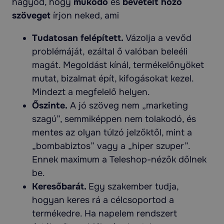
hagyod, hogy
működő
és
bevételt hozó
szöveget
írjon neked, ami
Tudatosan felépített.
Vázolja a vevőd
problémáját,
ezáltal ő valóban beleéli
magát. Megoldást kínál, termékelőnyöket
mutat, bizalmat épít, kifogásokat kezel.
Mindezt a megfelelő helyen.
Őszinte.
A jó szöveg nem „marketing
szagú”, semmiképpen nem tolakodó, és
mentes az olyan túlzó jelzőktől, mint a
„bombabiztos” vagy a „hiper szuper”.
Ennek maximum a Teleshop-nézők dőlnek
be.
Keresőbarát.
Egy szakember tudja,
hogyan keres rá a célcsoportod a
termékedre. Ha napelem rendszert