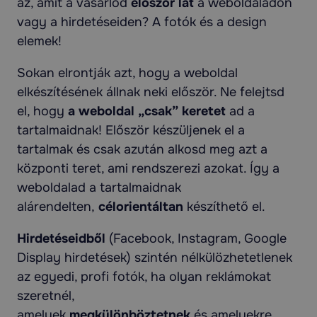
az, amit a vásárlód
először lát
a weboldaladon
vagy a hirdetéseiden? A fotók és a design
elemek!
Sokan elrontják azt, hogy a weboldal
elkészítésének állnak neki először. Ne felejtsd
el, hogy
a weboldal „csak” keretet
ad a
tartalmaidnak! Először készüljenek el a
tartalmak és csak azután alkosd meg azt a
központi teret, ami rendszerezi azokat. Így a
weboldalad a tartalmaidnak
alárendelten,
célorientáltan
készíthető el.
Hirdetéseidből
(Facebook, Instagram, Google
Display hirdetések) szintén nélkülözhetetlenek
az egyedi, profi fotók, ha olyan reklámokat
szeretnél,
amelyek
megkülönböztetnek
és amelyekre