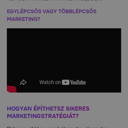
EGYLÉPCSŐS VAGY TÖBBLÉPCSŐS
MARKETING?
HOGYAN ÉPÍTHETSZ SIKERES
MARKETINGSTRATÉGIÁT?