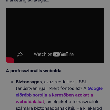
marketing stratégia…
A professzionális weboldal
Biztonságos
, azaz rendelkezik SSL
tanúsítvánnyal. Miért fontos ez? A
Google
előrébb sorolja a keresőben azokat a
weboldalakat
, amelyeket a felhasználók
számára biztonságosnak ítél. Ha ki akarod