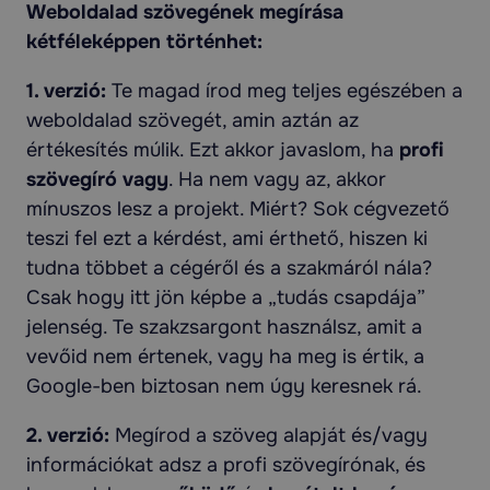
Weboldalad szövegének megírása
kétféleképpen történhet
:
1. verzió:
Te magad írod meg teljes egészében a
weboldalad szövegét, amin aztán az
értékesítés múlik. Ezt akkor javaslom, ha
profi
szövegíró vagy
. Ha nem vagy az, akkor
mínuszos lesz a projekt. Miért? Sok cégvezető
teszi fel ezt a kérdést, ami érthető, hiszen ki
tudna többet a cégéről és a szakmáról nála?
Csak hogy itt jön képbe a „tudás csapdája”
jelenség. Te szakzsargont használsz, amit a
vevőid nem értenek, vagy ha meg is értik, a
Google-ben biztosan nem úgy keresnek rá.
2. verzió:
Megírod a szöveg alapját és/vagy
információkat adsz a profi szövegírónak, és