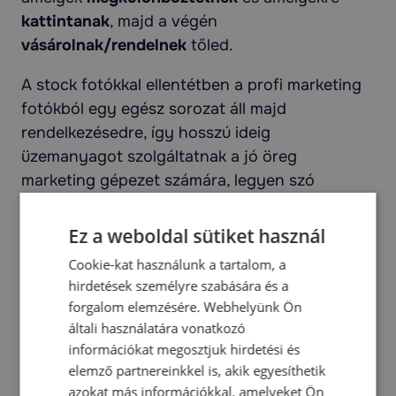
kattintanak
, majd a végén
vásárolnak/rendelnek
tőled.
A stock fotókkal ellentétben a profi marketing
fotókból egy egész sorozat áll majd
rendelkezésedre, így hosszú ideig
üzemanyagot szolgáltatnak a jó öreg
marketing gépezet számára, legyen szó
hirdetési képekről vagy szóróanyagokról.
Ez a weboldal sütiket használ
Mit gondolnak ügyfeleink a közös munkáról?
Cookie-kat használunk a tartalom, a
Ebben a videóban elmondják:
hirdetések személyre szabására és a
forgalom elemzésére. Webhelyünk Ön
általi használatára vonatkozó
információkat megosztjuk hirdetési és
elemző partnereinkkel is, akik egyesíthetik
azokat más információkkal, amelyeket Ön