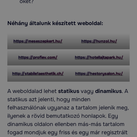
őket?
Néhány általunk készített weboldal:
https://meseszepkert.hu/
https://hunzol.hu/
https://profiev.com/
https://hotellajtapark.hu/
http://stabile1aesthetik.ch/
https://hestorysalon.hu/
A weboldalad lehet
statikus
vagy
dinamikus
. A
statikus azt jelenti, hogy minden
felhasználónak ugyanaz a tartalom jelenik meg,
ilyenek a rövid bemutatkozó honlapok. Egy
dinamikus oldalon ellenben más-más tartalom
fogad mondjuk egy friss és egy már regisztrált